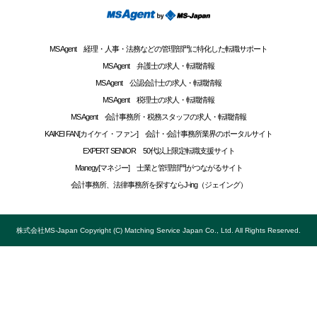
MS Agent 経理・人事・法務などの管理部門に特化した転職サポート
MS Agent 弁護士の求人・転職情報
MS Agent 公認会計士の求人・転職情報
MS Agent 税理士の求人・転職情報
MS Agent 会計事務所・税務スタッフの求人・転職情報
KAIKEI FAN[カイケイ・ファン] 会計・会計事務所業界のポータルサイト
EXPERT SENIOR 50代以上限定転職支援サイト
Manegy[マネジー] 士業と管理部門がつながるサイト
会計事務所、法律事務所を探すならJ-ing（ジェイング）
株式会社MS-Japan Copyright (C) Matching Service Japan Co., Ltd. All Rights Reserved.