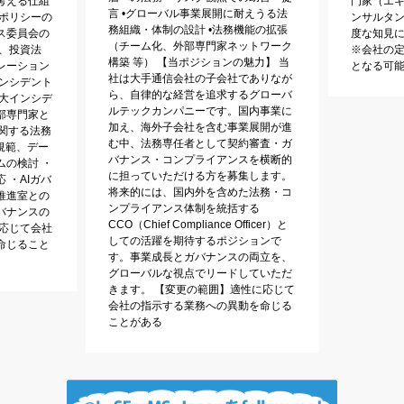
考える仕組
門家（エキ
言 •グローバル事業展開に耐えうる法
務ポリシーの
ンサルタ
務組織・体制の設計 •法務機能の拡張
ス委員会の
度な知見に
（チーム化、外部専門家ネットワーク
、投資法
※会社の
構築 等） 【当ポジションの魅力】 当
レーション
となる可
社は大手通信会社の子会社でありなが
インシデント
ら、自律的な経営を追求するグローバ
重大インシデ
ルテックカンパニーです。国内事業に
部専門家と
加え、海外子会社を含む事業展開が進
に関する法務
む中、法務専任者として契約審査・ガ
規範、デー
バナンス・コンプライアンスを横断的
ムの検討 ・
に担っていただける方を募集します。
 ・AIガバ
将来的には、国内外を含めた法務・コ
推進室との
ンプライアンス体制を統括する
バナンスの
CCO（Chief Compliance Officer）と
に応じて会社
しての活躍を期待するポジションで
命じること
す。事業成長とガバナンスの両立を、
グローバルな視点でリードしていただ
きます。 【変更の範囲】適性に応じて
会社の指示する業務への異動を命じる
ことがある