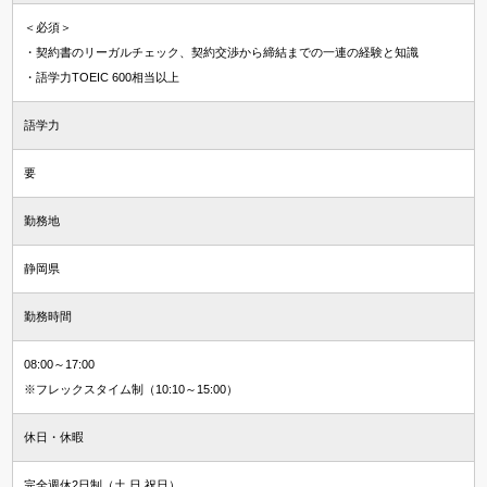
＜必須＞
・契約書のリーガルチェック、契約交渉から締結までの一連の経験と知識
・語学力TOEIC 600相当以上
語学力
要
勤務地
静岡県
勤務時間
08:00～17:00
※フレックスタイム制（10:10～15:00）
休日・休暇
完全週休2日制（土 日 祝日）