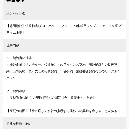
募集要項
ポジション名
【静岡勤務】法務担当/グローバルトップシェアの車載用ランプメーカー【東証プ
ライム上場】
仕事内容
１．契約書の確認：
・海外企業（ベンチャー、技援先）とのライセンス契約、海外拠点との技援契
約・出向契約、取引先との売買契約・守秘契約・業務委託契約などのリーガルチ
ェック
２・契約相談：
・役員/従業員からの契約相談への回答（含 弁護士への照会）
【変更の範囲】適性に応じて会社の指示する業務への異動を命じることがある
必要な経験・能力