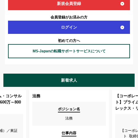
新規会員登録
会員登録がお済みの方
ログイン
初めての方へ
MS-Japanの転職サポートサービスについて
新着求人
ム・コンサル
法務
【コーポレ
00万～800
ト】プライ
レックス・
ポジション名
法務
補）／東証
【コーポ
仕事内容
ト_取締