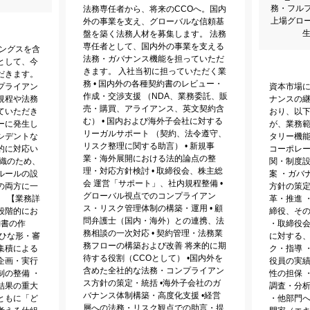
務・フル
法務専任者から、将来のCCOへ。国内
上場グロ
外の事業を支え、グローバルな信頼基
生
盤を築く法務人材を募集します。 法務
専任者として、国内外の事業を支える
ィングスを含
法務・ガバナンス機能を担っていただ
として、今
きます。 入社当初に担っていただく業
だきます。
務 • 国内外の各種契約書のレビュー・
プライアン
資本市場
作成・交渉支援 （NDA、業務委託、販
規程や法務
ナンスの
売・購買、アライアンス、英文契約含
ていただき
おり、以
む） • 国内および海外子会社に対する
ーに発生し
が、業務
リーガルサポート （契約、法令遵守、
シデントな
タリー機能
リスク整理に関する助言） • 新規事
的に対応い
コーポレ
業・海外展開における法的論点の整
組織のため、
関・制度
理・対応方針検討 • 取締役会、株主総
ルールの設
案 ・ガバ
会 運営「サポート」、社内規程整備 •
の両方に一
方針の策
グローバル視点でのコンプライアン
。 【業務詳
革・推進 
ス・リスク管理体制の構築・運用 • 顧
段階的にお
締役、そ
問弁護士（国内・海外）との連携、法
約書の作
・取締役
務相談の一次対応 • 契約管理・法務業
・ひな形・審
に対する
務フローの構築および改善 将来的に期
集積による
ク・指導 
待する役割（CCOとして） •国内外を
企画・実行
役員の実
含めた全社的な法務・コンプライアン
制の整備 ・
性の担保 
ス方針の策定・統括 •海外子会社のガ
結果の重大
調査・分
バナンス体制構築・高度化支援 •経営
ともに「ど
・他部門
層への法務・リスク観点での助言・提