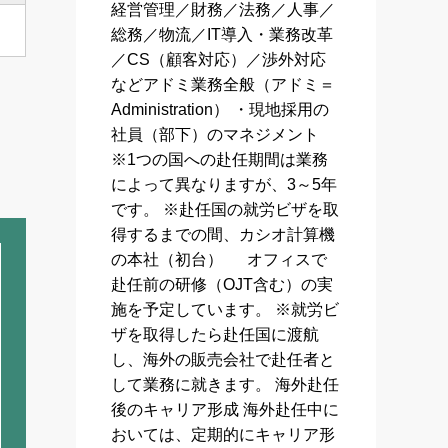
経営管理／財務／法務／人事／
総務／物流／IT導入・業務改革
／CS（顧客対応）／渉外対応
などアドミ業務全般（アドミ＝
Administration） ・現地採用の
社員（部下）のマネジメント
※1つの国への赴任期間は業務
によって異なりますが、3～5年
です。 ※赴任国の就労ビザを取
得するまでの間、カシオ計算機
の本社（初台） オフィスで
赴任前の研修（OJT含む）の実
施を予定しています。 ※就労ビ
ザを取得したら赴任国に渡航
し、海外の販売会社で赴任者と
して業務に就きます。 海外赴任
後のキャリア形成 海外赴任中に
おいては、定期的にキャリア形