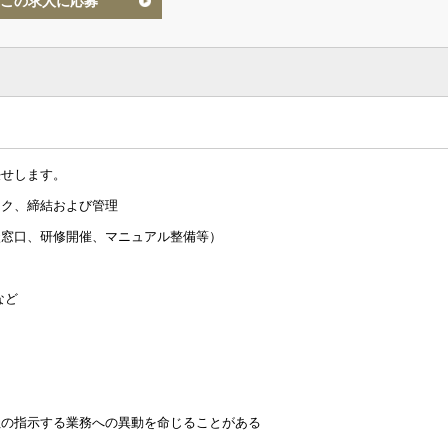
この求人に応募
任せします。
ック、締結および管理
談窓口、研修開催、マニュアル整備等）
など
社の指示する業務への異動を命じることがある