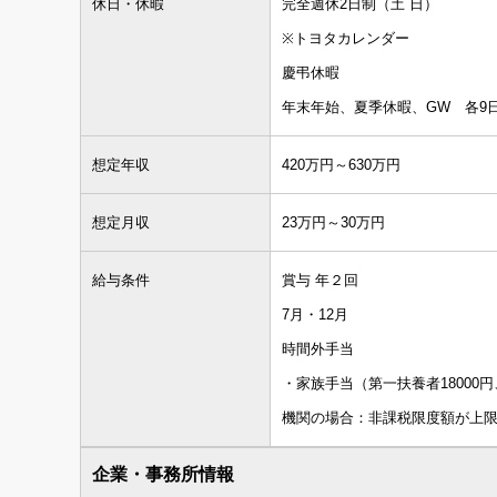
休日・休暇
完全週休2日制（土 日）
※トヨタカレンダー
慶弔休暇
年末年始、夏季休暇、GW 各9
想定年収
420万円～630万円
想定月収
23万円～30万円
給与条件
賞与 年２回
7月・12月
時間外手当
・家族手当（第一扶養者18000円
機関の場合：非課税限度額が上
企業・事務所情報