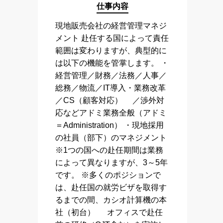
仕事内容
現地販売会社の経営管理マネジ
メント 赴任する国によって責任
範囲は変わりますが、典型的に
は以下の機能を管掌します。 ・
経営管理／財務／法務／人事／
総務／物流／IT導入・業務改革
／CS（顧客対応） ／渉外対
応などアドミ業務全般（アドミ
＝Administration） ・現地採用
の社員（部下）のマネジメント
※1つの国への赴任期間は業務
によって異なりますが、3～5年
です。 ※多くのポジションで
は、赴任国の就労ビザを取得す
るまでの間、カシオ計算機の本
社（初台） オフィスで赴任