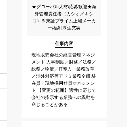
★グローバル人材/応募歓迎★海
外管理責任者（カシオメキシ
コ）※東証プライム上場メーカ
ー/福利厚生充実
仕事内容
現地販売会社の経営管理マネジ
メント 人事制度／財務／法務／
総務／物流／IT導入・業務改革
／渉外対応等アドミ業務全般 駐
在員・現地採用社員マネジメン
ト 【変更の範囲】適性に応じて
会社の指示する業務への異動を
命じることがある