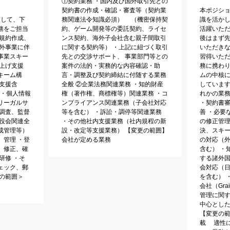
①契約業務 ・国内及び国外取引先との
契約書の作成・確認・審査等（契約業
本ポジシ
慮して、下
務関連法令知識必須） （機密保持契
識を活か
務をご担当
約、ゲーム開発等の委託契約、ライセ
活躍いた
・規約作成、
ンス契約、海外子会社含む親子間取引
後はまず
海外事業に伴
に関する契約等） ・上記に紐づく取引
いただき
事業スキー
先との交渉サポート、 事業部門等との
習得いた
上げ支援
案件の法的・実務的な内容確認・助
務に携わ
キーム構
言・調整及び契約締結に付随する業務
ムの中核
支援含
全般 ②企業法務関連業務 ・知的財産
しています
 ・個人情報
権（著作権、商標権等）関連業務 ・コ
れかの業
リーガルサ
ンプライアンス関連業務（子会社対応
・契約書
令調査、監督
等を含む） ・訴訟・調停等関連業務
善 ・必要
締役会関連全
・その他社内支援業務（社内規程の新
の修正管理
成管理等）
設・改定等支援業務） 【変更の範囲】
決、スキ
、管理 ・登
会社が定める業務
の対応（
、修正、確
含む） ・
研修 ・そ
する諸外国
ェック、郵
会対応（
の範囲＞
を含む） 
会社（Gra
管理に関
中心とし
【変更の
載 適性