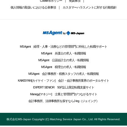
Cookie等ポリシー
免責事項
個人情報の取扱いにおける公表事項
カスタマーハラスメントに対する行動指針
MS Agent 経理・人事・法務などの管理部門に特化した転職サポート
MS Agent 弁護士の求人・転職情報
MS Agent 公認会計士の求人・転職情報
MS Agent 税理士の求人・転職情報
MS Agent 会計事務所・税務スタッフの求人・転職情報
KAIKEI FAN[カイケイ・ファン] 会計・会計事務所業界のポータルサイト
EXPERT SENIOR 50代以上限定転職支援サイト
Manegy[マネジー] 士業と管理部門がつながるサイト
会計事務所、法律事務所を探すならJ-ing（ジェイング）
株式会社MS-Japan Copyright (C) Matching Service Japan Co., Ltd. All Rights Reserved.