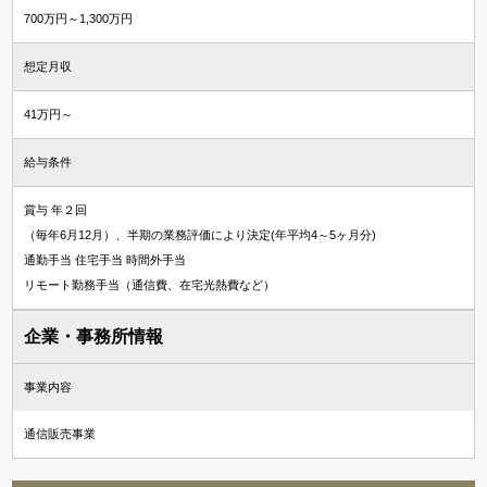
700万円～1,300万円
想定月収
41万円～
給与条件
賞与 年２回
（毎年6月12月）、半期の業務評価により決定(年平均4～5ヶ月分)
通勤手当 住宅手当 時間外手当
リモート勤務手当（通信費、在宅光熱費など）
企業・事務所情報
事業内容
通信販売事業