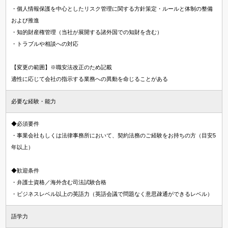
・個人情報保護を中心としたリスク管理に関する方針策定・ルールと体制の整備
および推進
・知的財産権管理（当社が展開する諸外国での知財を含む）
・トラブルや相談への対応
【変更の範囲】※職安法改正のため記載
適性に応じて会社の指示する業務への異動を命じることがある
必要な経験・能力
◆必須要件
・事業会社もしくは法律事務所において、契約法務のご経験をお持ちの方（目安5
年以上）
◆歓迎条件
・弁護士資格／海外含む司法試験合格
・ビジネスレベル以上の英語力（英語会議で問題なく意思疎通ができるレベル）
語学力