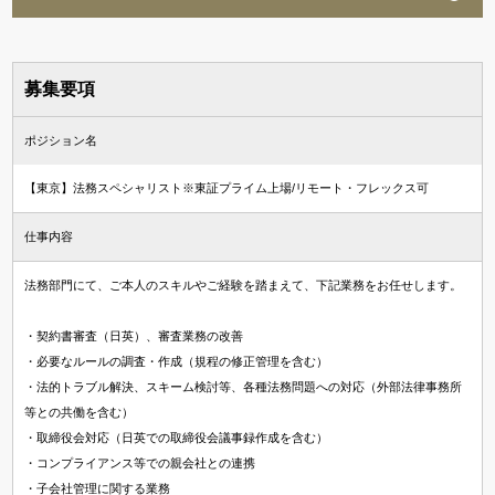
募集要項
ポジション名
【東京】法務スペシャリスト※東証プライム上場/リモート・フレックス可
仕事内容
法務部門にて、ご本人のスキルやご経験を踏まえて、下記業務をお任せします。
・契約書審査（日英）、審査業務の改善
・必要なルールの調査・作成（規程の修正管理を含む）
・法的トラブル解決、スキーム検討等、各種法務問題への対応（外部法律事務所
等との共働を含む）
・取締役会対応（日英での取締役会議事録作成を含む）
・コンプライアンス等での親会社との連携
・子会社管理に関する業務