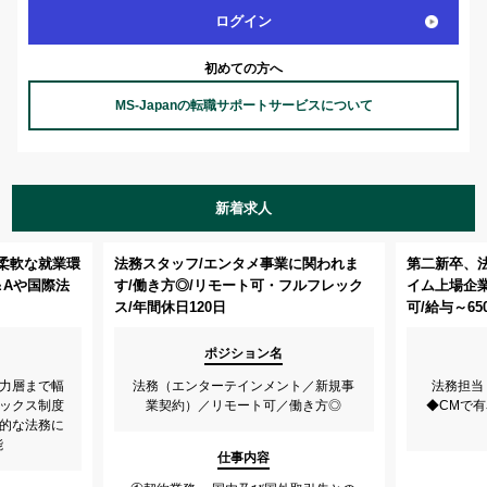
ログイン
初めての方へ
MS-Japanの転職サポートサービスについて
新着求人
柔軟な就業環
法務スタッフ/エンタメ事業に関われま
第二新卒、
＆Aや国際法
す/働き方◎/リモート可・フルフレック
イム上場企
ス/年間休日120日
可/給与～65
ポジション名
戦力層まで幅
法務（エンターテインメント／新規事
法務担当
レックス制度
業契約）／リモート可／働き方◎
◆CMで
略的な法務に
能
仕事内容