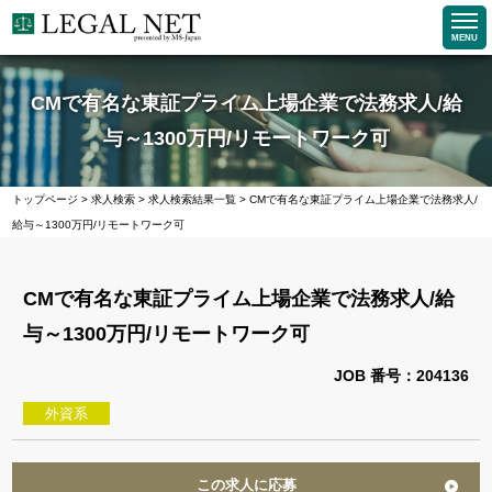
MENU
CMで有名な東証プライム上場企業で法務求人/給
与～1300万円/リモートワーク可
トップページ
>
求人検索
>
求人検索結果一覧
>
CMで有名な東証プライム上場企業で法務求人/
給与～1300万円/リモートワーク可
CMで有名な東証プライム上場企業で法務求人/給
与～1300万円/リモートワーク可
JOB 番号：204136
外資系
この求人に応募