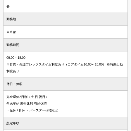
要
勤務地
東京都
勤務時間
09:00～18:00
※育児・介護フレックスタイム制度あり（コアタイム10:00～15:00） ※時差出勤
制度あり
休日・休暇
完全週休2日制（土 日 祝日）
年末年始 慶弔休暇 有給休暇
・産休 / 育休 ・バースデー休暇など
想定年収