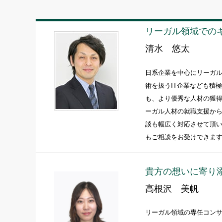
リーガル領域での
清水 悠太
日系企業を中心にリーガ
術を扱うIT企業なども積
も、より優秀な人材の獲
ーガル人材の就職支援か
談も幅広く対応させて頂
もご相談をお受けできま
貴方の想いに寄り
高根沢 美帆
リーガル領域の専任コン