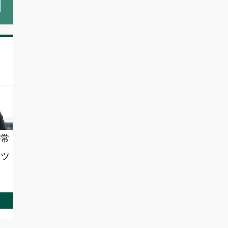
が常
ンツ