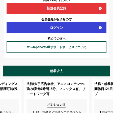
新規会員登録
会員登録がお済みの方
ログイン
初めての方へ
MS-Japanの転職サポートサービスについて
新着求人
ルディングス
法務/大手広告会社、アニメコンテンツに
法務・総務担
活躍可能/残
強み/実働7時間15分、フレックス有、リ
間休日124
モートワーク可
プ
ポジション名
束ねるホー
【HD】法務局／法務シニアスペシャ
【大阪市/