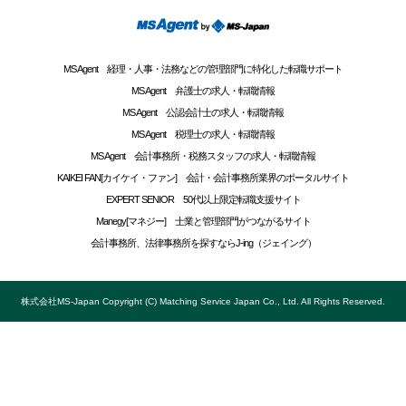
MS Agent 経理・人事・法務などの管理部門に特化した転職サポート
MS Agent 弁護士の求人・転職情報
MS Agent 公認会計士の求人・転職情報
MS Agent 税理士の求人・転職情報
MS Agent 会計事務所・税務スタッフの求人・転職情報
KAIKEI FAN[カイケイ・ファン] 会計・会計事務所業界のポータルサイト
EXPERT SENIOR 50代以上限定転職支援サイト
Manegy[マネジー] 士業と管理部門がつながるサイト
会計事務所、法律事務所を探すならJ-ing（ジェイング）
株式会社MS-Japan Copyright (C) Matching Service Japan Co., Ltd. All Rights Reserved.