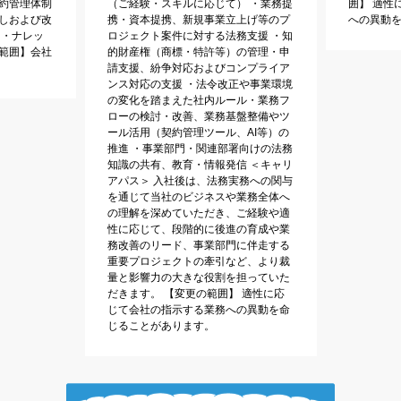
契約管理体制
（ご経験・スキルに応じて） ・業務提
囲】 適性
直しおよび改
携・資本提携、新規事業立上げ等のプ
への異動
 ・ナレッ
ロジェクト案件に対する法務支援 ・知
の範囲】会社
的財産権（商標・特許等）の管理・申
請支援、紛争対応およびコンプライア
ンス対応の支援 ・法令改正や事業環境
の変化を踏まえた社内ルール・業務フ
ローの検討・改善、業務基盤整備やツ
ール活用（契約管理ツール、AI等）の
推進 ・事業部門・関連部署向けの法務
知識の共有、教育・情報発信 ＜キャリ
アパス＞ 入社後は、法務実務への関与
を通じて当社のビジネスや業務全体へ
の理解を深めていただき、ご経験や適
性に応じて、段階的に後進の育成や業
務改善のリード、事業部門に伴走する
重要プロジェクトの牽引など、より裁
量と影響力の大きな役割を担っていた
だきます。 【変更の範囲】 適性に応
じて会社の指示する業務への異動を命
じることがあります。