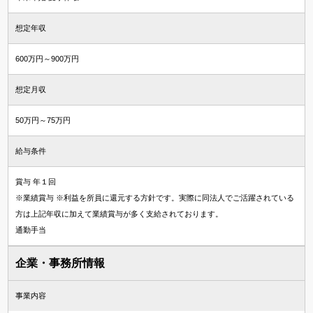
想定年収
600万円～900万円
想定月収
50万円～75万円
給与条件
賞与 年１回
※業績賞与 ※利益を所員に還元する方針です。実際に同法人でご活躍されている
方は上記年収に加えて業績賞与が多く支給されております。
通勤手当
企業・事務所情報
事業内容