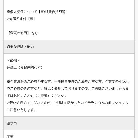
※個人受任について【可/経費負担3割】
※弁護団事件【可】
【変更の範囲】 なし
必要な経験・能力
＜必須＞
弁護士（修習期問わず）
※企業法務のご経験が主な方、一般民事事件のご経験が主な方、企業でのインハ
ウス経験のみの方など、幅広く募集しておりますので、ご興味ございましたらま
ずはお問い合わせ（ご応募）ください。
※若い組織ではございますが、ご経験を活かしたいベテランの方のポジションも
ご用意いたします。
語学力
不要