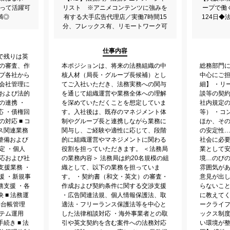
もって活躍可
リスト ※アニメコンテンツに強みを
ープで働
満◎
有する大手広告代理店／実働7時間15
124日
分、フレックス有、リモートワーク可
仕事内容
割で残りは英
書の審査、作
本ポジションは、将来の法務組織の中
総務部門
ープ各社から
核人材（局長・グループ長候補）とし
中心にご担
プ会社管理に
てご入社いただき、法務実務への関与
細】 ・リ
査および法的
を通じて組織運営や業務全体への理解
談等の契約
の連携 ・
を深めていただくことを想定していま
社内規定
応 ・債権回
す。入社後は、既存のマネジメント体
等） ・コ
対応 ■ コ
制やグループ長と連携しながら業務に
ほか、その
ス関連業務
関与し、ご経験や適性に応じて、段階
の安定性
整備および
的に組織運営やマネジメントに関わる
社会に必
定 ・個人
役割を担っていただきます。 ＜法務局
業として安
対応および社
の業務内容＞ 法務局は約20名規模の組
境…のび
支援業務 ・
織として、以下の業務を担っていま
雰囲気が
援 ・新規事
す。 ・契約書（和文・英文）の審査・
意見が出
務支援 ・各
作成および契約条件に関する交渉支援
らないこ
 ■ 法務運
・広告関連法規、個人情報保護法、取
に教えてく
約台帳管理
適法・フリーランス保護法等を中心と
ークライ
テム運用
した法律相談対応 ・海外事業者との取
ックス制
続き ■ 法
引や英文契約を含む案件への法務対応
い環境が整