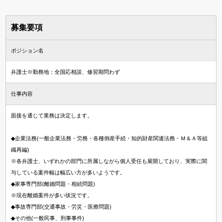
募集要項
ポジション名
弁護士※勤務地：全国応相談、修習期問わず
仕事内容
面接を通じて業務は決定します。
◆企業法務(一般企業法務・労務・各種倒産手続・知的財産関連法務・Ｍ＆Ａ等組
織再編)
※各弁護士、いずれかの部門に所属しながら個人受任も展開しており、実際に関
与している案件幅は幅広い方が多いようです。
◆家事専門部(離婚問題・相続問題)
※現在離婚案件が多い状況です。
◆事故専門部(交通事故・労災・医療問題)
◆その他(一般民事、刑事事件)