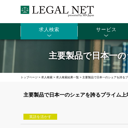
求人検索
サービス
主要製品で日本一の
トップページ
>
求人検索
>
求人検索結果一覧
>
主要製品で日本一のシェアを誇るプ
主要製品で日本一のシェアを誇るプライム上
英語を活かす