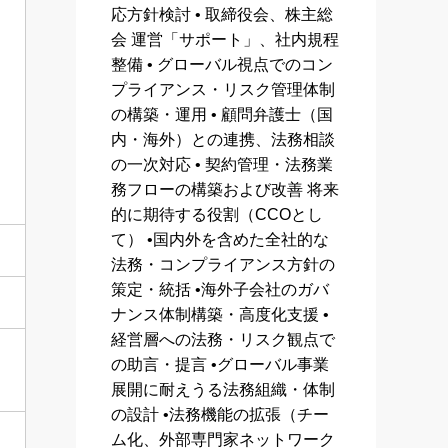
応方針検討 • 取締役会、株主総
会 運営「サポート」、社内規程
整備 • グローバル視点でのコン
プライアンス・リスク管理体制
の構築・運用 • 顧問弁護士（国
内・海外）との連携、法務相談
の一次対応 • 契約管理・法務業
務フローの構築および改善 将来
的に期待する役割（CCOとし
て） •国内外を含めた全社的な
法務・コンプライアンス方針の
策定・統括 •海外子会社のガバ
ナンス体制構築・高度化支援 •
経営層への法務・リスク観点で
の助言・提言 •グローバル事業
展開に耐えうる法務組織・体制
の設計 •法務機能の拡張（チー
ム化、外部専門家ネットワーク