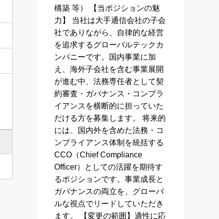
構築 等） 【当ポジションの魅
力】 当社は大手通信会社の子会
社でありながら、自律的な経営
を追求するグローバルテックカ
ンパニーです。国内事業に加
え、海外子会社を含む事業展開
が進む中、法務専任者として契
約審査・ガバナンス・コンプラ
イアンスを横断的に担っていた
だける方を募集します。 将来的
には、国内外を含めた法務・コ
ンプライアンス体制を統括する
CCO（Chief Compliance
Officer）としての活躍を期待す
るポジションです。事業成長と
ガバナンスの両立を、グローバ
ルな視点でリードしていただき
ます。 【変更の範囲】適性に応