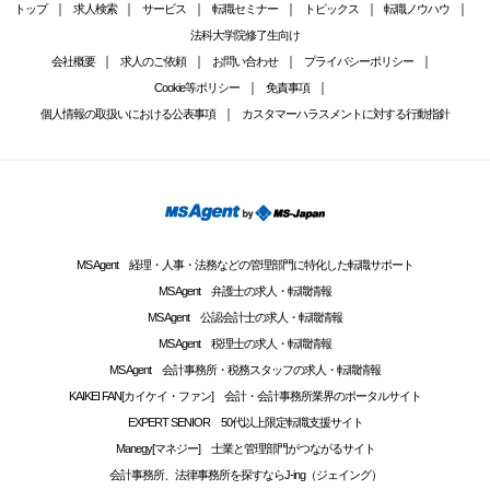
トップ
求人検索
サービス
転職セミナー
トピックス
転職ノウハウ
法科大学院修了生向け
会社概要
求人のご依頼
お問い合わせ
プライバシーポリシー
Cookie等ポリシー
免責事項
個人情報の取扱いにおける公表事項
カスタマーハラスメントに対する行動指針
MS Agent 経理・人事・法務などの管理部門に特化した転職サポート
MS Agent 弁護士の求人・転職情報
MS Agent 公認会計士の求人・転職情報
MS Agent 税理士の求人・転職情報
MS Agent 会計事務所・税務スタッフの求人・転職情報
KAIKEI FAN[カイケイ・ファン] 会計・会計事務所業界のポータルサイト
EXPERT SENIOR 50代以上限定転職支援サイト
Manegy[マネジー] 士業と管理部門がつながるサイト
会計事務所、法律事務所を探すならJ-ing（ジェイング）