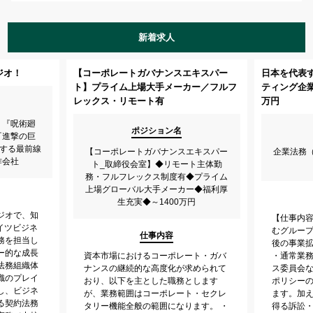
新着求人
ジオ！
【コーポレートガバナンスエキスパー
日本を代表
ト】プライム上場大手メーカー／フルフ
ティング企業/
レックス・リモート有
万円
】『呪術廻
ポジション名
『進撃の巨
表する最前線
【コーポレートガバナンスエキスパー
企業法務
作会社
ト_取締役会室】◆リモート主体勤
務・フルフレックス制度有◆プライム
上場グローバル大手メーカー◆福利厚
生充実◆～1400万円
ジオで、知
【仕事内容
イツビジネ
むグルー
仕事内容
務を担当し
後の事業
ー的な成長
資本市場におけるコーポレート・ガバ
・通常業
法務組織体
ナンスの継続的な高度化が求められて
ス委員会
織のプレイ
おり、以下を主とした職務とします
ポリシー
し、ビジネ
が、業務範囲はコーポレート・セクレ
ます。加
る契約法務
タリー機能全般の範囲になります。 ・
得る訴訟