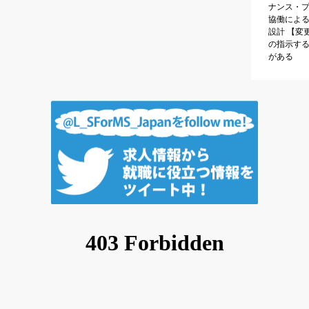
ナンス・
協働によ
設計 【変
の指示す
がある