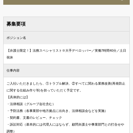
募集要項
ポジション名
【弁護士限定！】法務スペシャリスト※大手デベロッパー／実働7時間40分／土日
祝休
仕事内容
ご入社いただきましたら、①トラブル解決、②すべてに関わる業務改善(再発防止
に関する仕組み作り等)を担っていただく予定です。
【具体的には】
・法律相談（グループ会社含む）
・予防法務（各事業部や地方拠点に出向き、法律相談会などを実施）
・契約書、文書のレビュー、チェック
・訴訟対応（基本的には代理人にはならず、顧問弁護士や事業部門との打合せや
調整）