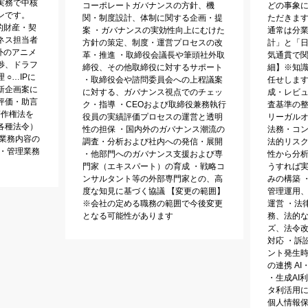
実務で中核
コーポレートガバナンスの方針、機
どの事象
ンです。
関・制度設計、体制に関する企画・提
ただきます
的財産・契
案 ・ガバナンスの実効性向上にむけた
通常は分
ネス担当者
方針の策定、制度・運営プロセスの改
計」と「
外のアニメ
革・推進 ・取締役会議長や筆頭社外取
気通貫で関
渉、ドラフ
締役、その他取締役に対するサポート
細】※知
○…IPに
・取締役会や諮問委員会への上程議案
任せします
新企画案に
に対する、ガバナンス視点でのチェッ
成・レビュ
評価・助言
ク・指導 ・CEOおよび取締役兼務執行
査基準の
著作権法を
役員の実績評価プロセスの運営と透明
リーガル
各種法令）
性の担保 ・国内外のガバナンス潮流の
法務・コン
【業務内容の
調査・分析および社内への発信・展開
法的リス
務・管理業務
・他部門へのガバナンス支援および専
性から分
門家（エキスパート）の育成 ・戦略コ
うすれば
ンサルタント等の外部専門家との、高
みの構築 
度な知見に基づく協議 【変更の範囲】
管理運用
※会社の定める職務の範囲で今後変更
運営 ・法
となる可能性があります
務、法的
ズ、法令改
対応 ・訴
ント発生
の連携 A
・生成AI
タ利活用に
個人情報保