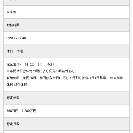
東京都
勤務時間
09:00～17:40
休日・休暇
完全週休2日制（土・日）、祝日
※年間休日は年毎の暦により変更の可能性あり。
有給休暇（年間20⽇、初回は⼊社⽇に応じて⽇割り按分/1⽉1⽇基準） 年末年始
休暇 忌引休暇
想定年収
750万円～1,200万円
想定月収