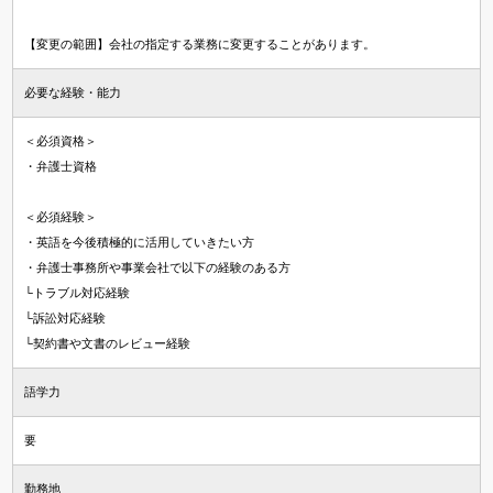
【変更の範囲】会社の指定する業務に変更することがあります。
必要な経験・能力
＜必須資格＞
・弁護士資格
＜必須経験＞
・英語を今後積極的に活用していきたい方
・弁護士事務所や事業会社で以下の経験のある方
└トラブル対応経験
└訴訟対応経験
└契約書や文書のレビュー経験
語学力
要
勤務地