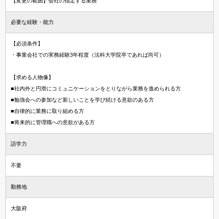
【変更の範囲】会社の指定する業務
必要な経験・能力
【必須条件】
・事業会社での実務経験3年程度（法科大学院卒であれば尚可）
【求める人物像】
■社内外と円滑にコミュニケーションをとりながら業務を進められる方
■勉強会への参加など新しいことを学び続ける意欲のある方
■自律的に業務に取り組める方
■将来的に管理職への意欲がある方
語学力
不要
勤務地
大阪府