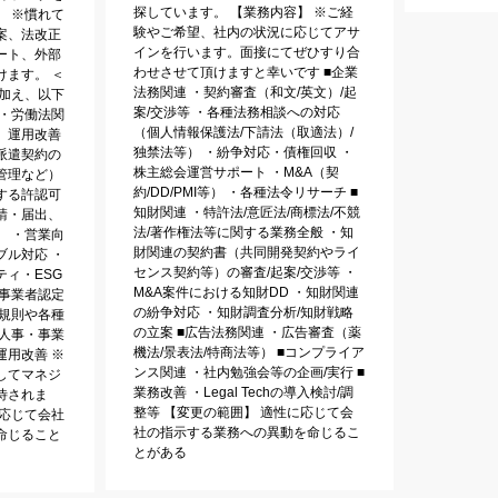
探しています。 【業務内容】 ※ご経
。 ※慣れて
験やご希望、社内の状況に応じてアサ
案、法改正
インを行います。面接にてぜひすり合
ート、外部
わせさせて頂けますと幸いです ■企業
けます。 ＜
法務関連 ・契約審査（和文/英文）/起
に加え、以下
案/交渉等 ・各種法務相談への対応
 ・労働法関
（個人情報保護法/下請法（取適法）/
、運用改善
独禁法等） ・紛争対応・債権回収 ・
派遣契約の
株主総会運営サポート ・M&A（契
管理など）
約/DD/PMI等） ・各種法令リサーチ ■
する許認可
知財関連 ・特許法/意匠法/商標法/不競
請・届出、
法/著作権法等に関する業務全般 ・知
） ・営業向
財関連の契約書（共同開発契約やライ
ブル対応 ・
センス契約等）の審査/起案/交渉等 ・
ィ・ESG
M&A案件における知財DD ・知財関連
遣事業者認定
の紛争対応 ・知財調査分析/知財戦略
業規則や各種
の立案 ■広告法務関連 ・広告審査（薬
・人事・事業
機法/景表法/特商法等） ■コンプライア
運用改善 ※
ンス関連 ・社内勉強会等の企画/実行 ■
してマネジ
業務改善 ・Legal Techの導入検討/調
待されま
整等 【変更の範囲】 適性に応じて会
に応じて会社
社の指示する業務への異動を命じるこ
命じること
とがある