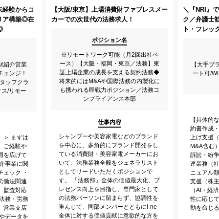
未経験からコ
【大阪/東京】上場消費財ファブレスメー
＼『NRI』
リア構築◎在
カーでの次世代の法務求人！
ク／弁護士歓
◎
ト・フレッ
ポジション名
※リモートワーク可能（月2回出社ベ
ース）【大阪・福岡・東京／法務】東
人材紹介営業
【大手プ
証上場企業の成長を支える契約法務◆
チェンジ！
ート可/W
将来的にはM&Aや国際法務の内製化に
スタッフクラ
も携われる即戦力ポジション／法務コ
ス/リモー
ンプライアンス本部
【具体的な
仕事内容
約書作成・
シャンプーや美容家電などのブランド
）＞ まずは
上げ支援（
を中心に、多角的にブランド開発をし
、ご経験や
M&A含む
ている消費財・美容家電メーカーにお
囲を広げて
訴訟・紛争
いて、法務業務全般をジェネラリスト
紹介事業に関
連業務（
としてリードいただくポジションで
チェック ・
ニュアル類
す。 「法務部」全体の価値最大化、プ
労働法関連
支援（株主
レゼンス向上を目指し、専門家として
、監査対応
（AI・経
の法務パーソンに留まらず、協調性を
の法務・労務
性に応じ
重んじて、同部メンバーとともにI-ne
、営業支店
動を命じ
全体に対する価値貢献に意欲的な方を
類やデータを