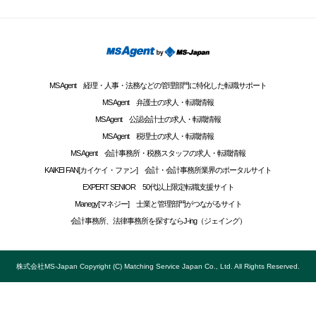
MS Agent 経理・人事・法務などの管理部門に特化した転職サポート
MS Agent 弁護士の求人・転職情報
MS Agent 公認会計士の求人・転職情報
MS Agent 税理士の求人・転職情報
MS Agent 会計事務所・税務スタッフの求人・転職情報
KAIKEI FAN[カイケイ・ファン] 会計・会計事務所業界のポータルサイト
EXPERT SENIOR 50代以上限定転職支援サイト
Manegy[マネジー] 士業と管理部門がつながるサイト
会計事務所、法律事務所を探すならJ-ing（ジェイング）
株式会社MS-Japan Copyright (C) Matching Service Japan Co., Ltd. All Rights Reserved.