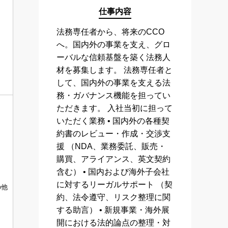
仕事内容
法務専任者から、将来のCCO
へ。国内外の事業を支え、グロ
ーバルな信頼基盤を築く法務人
材を募集します。 法務専任者と
して、国内外の事業を支える法
務・ガバナンス機能を担ってい
ただきます。 入社当初に担って
いただく業務 • 国内外の各種契
約書のレビュー・作成・交渉支
援 （NDA、業務委託、販売・
購買、アライアンス、英文契約
含む） • 国内および海外子会社
に対するリーガルサポート （契
の他
約、法令遵守、リスク整理に関
する助言） • 新規事業・海外展
開における法的論点の整理・対