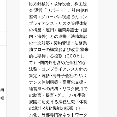
応方針検討 • 取締役会、株主総
会 運営「サポート」、社内規程
整備 • グローバル視点でのコン
プライアンス・リスク管理体制
の構築・運用 • 顧問弁護士（国
内・海外）との連携、法務相談
の一次対応 • 契約管理・法務業
務フローの構築および改善 将来
的に期待する役割（CCOとし
て） •国内外を含めた全社的な
法務・コンプライアンス方針の
策定・統括 •海外子会社のガバ
ナンス体制構築・高度化支援 •
経営層への法務・リスク観点で
年間
の助言・提言 •グローバル事業
休暇
展開に耐えうる法務組織・体制
の設計 •法務機能の拡張（チー
ム化、外部専門家ネットワーク