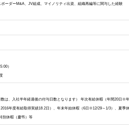
スボーダーM&A、JV組成、マイノリティ出資、組織再編等に関与した経験
:00）
度
限日数は、入社半年経過後の付与日数となります） 年次有給休暇（年間20日※
016年度有給取得実績18.2日）、年末年始休暇（6日※12/29～1/3）、夏季
、特別休暇（慶弔）等