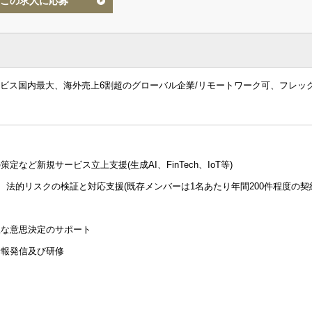
この求人に応募
ービス国内最大、海外売上6割超のグローバル企業/リモートワーク可、フレッ
など新規サービス立上支援(生成AI、FinTech、IoT等)
、法的リスクの検証と対応支援(既存メンバーは1名あたり年間200件程度の契
正な意思決定のサポート
情報発信及び研修