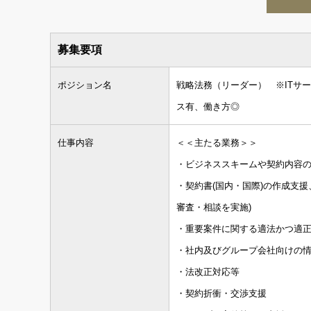
募集要項
ポジション名
戦略法務（リーダー） ※ITサ
ス有、働き方◎
仕事内容
＜＜主たる業務＞＞
・ビジネススキームや契約内容の策定
・契約書(国内・国際)の作成支援
審査・相談を実施)
・重要案件に関する適法かつ適
・社内及びグループ会社向けの
・法改正対応等
・契約折衝・交渉支援