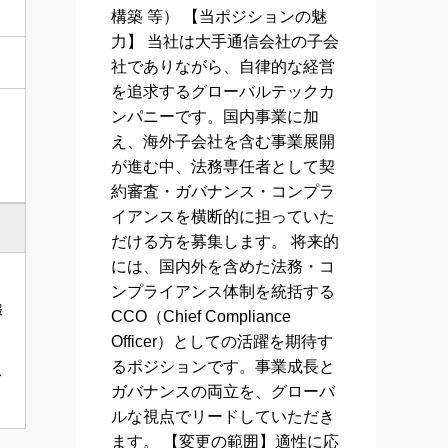
構築 等） 【当ポジションの魅
力】 当社は大手通信会社の子会
社でありながら、自律的な経営
を追求するグローバルテックカ
ンパニーです。国内事業に加
え、海外子会社を含む事業展開
が進む中、法務専任者として契
約審査・ガバナンス・コンプラ
イアンスを横断的に担っていた
だける方を募集します。 将来的
には、国内外を含めた法務・コ
ンプライアンス体制を統括する
報
CCO（Chief Compliance
Officer）としての活躍を期待す
るポジションです。事業成長と
ス
ガバナンスの両立を、グローバ
ルな視点でリードしていただき
ます。 【変更の範囲】適性に応