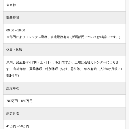
東京都
勤務時間
09:00～18:00
※部門によりフレックス勤務、在宅勤務有り (所属部門については確認中です。)
休日・休暇
原則、完全週休2日制（土・日）、祝日ですが、土曜は会社カレンダーによりま
す。 年末年始、夏季休暇、特別休暇（結婚、忌引等） 年次有給（入社6か月後に1
5日付与）
想定年収
700万円～850万円
想定月収
41万円～50万円