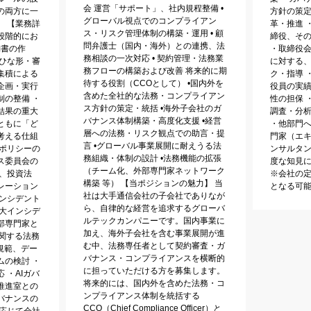
会 運営「サポート」、社内規程整備 •
の両方に一
方針の策
グローバル視点でのコンプライアン
。 【業務詳
革・推進 
ス・リスク管理体制の構築・運用 • 顧
段階的にお
締役、そ
問弁護士（国内・海外）との連携、法
約書の作
・取締役
務相談の一次対応 • 契約管理・法務業
・ひな形・審
に対する
務フローの構築および改善 将来的に期
集積による
ク・指導 
待する役割（CCOとして） •国内外を
企画・実行
役員の実
含めた全社的な法務・コンプライアン
制の整備 ・
性の担保 
ス方針の策定・統括 •海外子会社のガ
結果の重大
調査・分
バナンス体制構築・高度化支援 •経営
ともに「ど
・他部門
層への法務・リスク観点での助言・提
考える仕組
門家（エキ
言 •グローバル事業展開に耐えうる法
務ポリシーの
ンサルタ
務組織・体制の設計 •法務機能の拡張
ス委員会の
度な知見に
（チーム化、外部専門家ネットワーク
、投資法
※会社の
構築 等） 【当ポジションの魅力】 当
レーション
となる可
社は大手通信会社の子会社でありなが
インシデント
ら、自律的な経営を追求するグローバ
重大インシデ
ルテックカンパニーです。国内事業に
部専門家と
加え、海外子会社を含む事業展開が進
に関する法務
む中、法務専任者として契約審査・ガ
規範、デー
バナンス・コンプライアンスを横断的
ムの検討 ・
に担っていただける方を募集します。
 ・AIガバ
将来的には、国内外を含めた法務・コ
推進室との
ンプライアンス体制を統括する
バナンスの
CCO（Chief Compliance Officer）と
に応じて会社