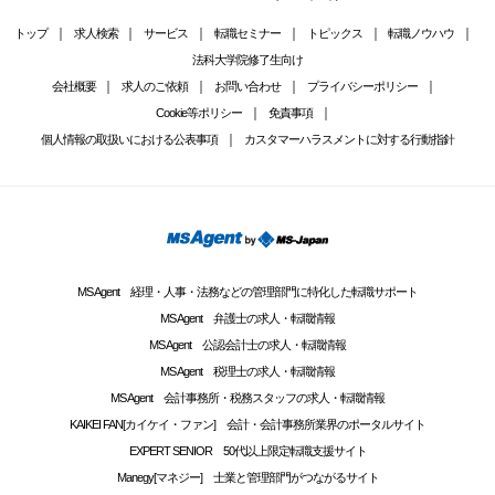
トップ
求人検索
サービス
転職セミナー
トピックス
転職ノウハウ
法科大学院修了生向け
会社概要
求人のご依頼
お問い合わせ
プライバシーポリシー
Cookie等ポリシー
免責事項
個人情報の取扱いにおける公表事項
カスタマーハラスメントに対する行動指針
MS Agent 経理・人事・法務などの管理部門に特化した転職サポート
MS Agent 弁護士の求人・転職情報
MS Agent 公認会計士の求人・転職情報
MS Agent 税理士の求人・転職情報
MS Agent 会計事務所・税務スタッフの求人・転職情報
KAIKEI FAN[カイケイ・ファン] 会計・会計事務所業界のポータルサイト
EXPERT SENIOR 50代以上限定転職支援サイト
Manegy[マネジー] 士業と管理部門がつながるサイト