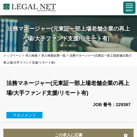
MENU
法務マネージャー(元東証一部上場老舗企業の再上
場/大手ファンド支援/リモート有)
トップページ
>
求人検索
>
求人検索結果一覧
>
法務マネージャー(元東証一部上場老舗企業の
再上場/大手ファンド支援/リモート有)
法務マネージャー(元東証一部上場老舗企業の再上
場/大手ファンド支援/リモート有)
JOB 番号：229387
マネジメント
この求人に応募