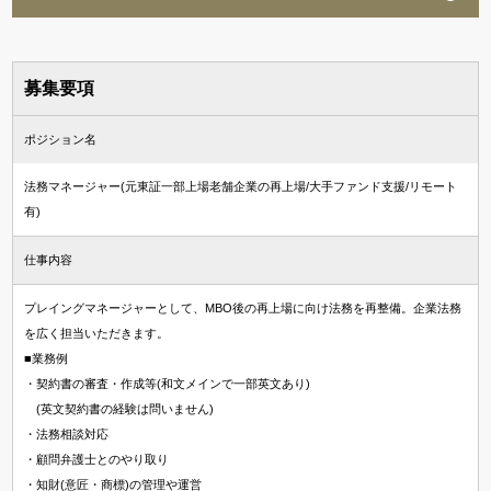
募集要項
ポジション名
法務マネージャー(元東証一部上場老舗企業の再上場/大手ファンド支援/リモート
有)
仕事内容
プレイングマネージャーとして、MBO後の再上場に向け法務を再整備。企業法務
を広く担当いただきます。
■業務例
・契約書の審査・作成等(和文メインで一部英文あり)
(英文契約書の経験は問いません)
・法務相談対応
・顧問弁護士とのやり取り
・知財(意匠・商標)の管理や運営