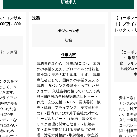
新着求人
ム・コンサル
法務
【コーポレ
00万～800
ト】プライ
レックス・
ポジション名
法務
補）／東証
【コーポ
仕事内容
ト_取締
務・フル
法務専任者から、将来のCCOへ。国内
上場グロ
外の事業を支え、グローバルな信頼基
生
盤を築く法務人材を募集します。 法務
専任者として、国内外の事業を支える
ィングスを含
法務・ガバナンス機能を担っていただ
として、今
きます。 入社当初に担っていただく業
だきます。
務 • 国内外の各種契約書のレビュー・
プライアン
資本市場
作成・交渉支援 （NDA、業務委託、販
規程や法務
ナンスの
売・購買、アライアンス、英文契約含
ていただき
おり、以
む） • 国内および海外子会社に対する
ーに発生し
が、業務
リーガルサポート （契約、法令遵守、
シデントな
タリー機能
リスク整理に関する助言） • 新規事
的に対応い
コーポレ
業・海外展開における法的論点の整
組織のため、
関・制度
理・対応方針検討 • 取締役会、株主総
ルールの設
案 ・ガバ