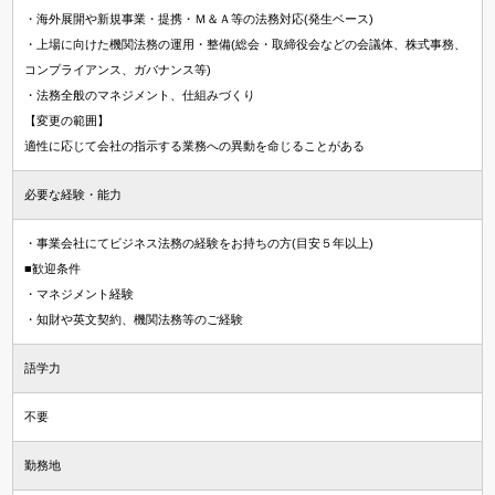
・海外展開や新規事業・提携・Ｍ＆Ａ等の法務対応(発生ベース)
・上場に向けた機関法務の運用・整備(総会・取締役会などの会議体、株式事務、
コンプライアンス、ガバナンス等)
・法務全般のマネジメント、仕組みづくり
【変更の範囲】
適性に応じて会社の指示する業務への異動を命じることがある
必要な経験・能力
・事業会社にてビジネス法務の経験をお持ちの方(目安５年以上)
■歓迎条件
・マネジメント経験
・知財や英文契約、機関法務等のご経験
語学力
不要
勤務地