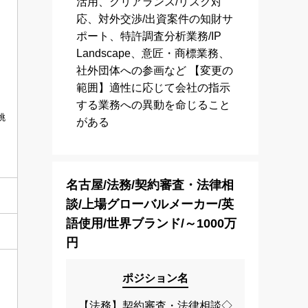
活用、クリアランス/リスク対
応、対外交渉/出資案件の知財サ
ポート、特許調査分析業務/IP
Landscape、意匠・商標業務、
社外団体への参画など 【変更の
範囲】適性に応じて会社の指示
する業務への異動を命じること
挑
がある
名古屋/法務/契約審査・法律相
談/上場グローバルメーカー/英
語使用/世界ブランド/～1000万
円
ポジション名
【法務】契約審査・法律相談◇