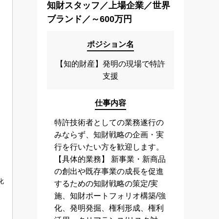
知財スタッフ／上場企業／世界
ブランド／～600万円
ポジション名
【知的財産】発明の現場で特許
支援
仕事内容
特許技術者としての業務遂行の
みならず、知財戦略の企画・実
行を行いたい方を歓迎します。
【具体的業務】 新事業・新商品
の創出や既存事業の成長を促進
化
するための知財戦略の策定/実
施、知財ポートフォリオ構築/強
化、発明発掘、権利形成、権利