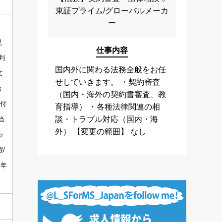
東証プライム/グローバルメーカ
ー
児
仕事内容
判
国内外に関わる法務全般をお任
て
せしていきます。 ・契約審査
給
（国内・海外の契約書審査、教
付
育指導） ・各種法律関連の相
談・トラブル対応（国内・海
当
外） 【変更の範囲】 なし
ッ
/
※年