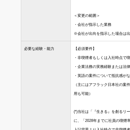
＜変更の範囲＞
・会社が指示した業務
※会社が出向を指示した場合は
必要な経験・能力
【必須要件】
・非喫煙者もしくは入社時点で喫
・企業法務の実務経験または法
・英語の案件について抵抗感が
（主にはアフラック日本社の案
用も可能）
(*)当社は「『生きる』を創る
に、「2028年までに社員の喫
上記背景より入社時点で非喫煙