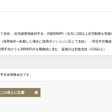
て支給 ・在宅絹環境維持手当：月額5000円（当月に1回以上在宅勤務を実施
5万（採用地外へ転勤した場合に採用ポジションに応じて支給） ・所定外労働超
割増手当のうち30000円分を職務給に含む 超過分は別途支給（G16以上）
大手生命保険会社です。
この求人に応募