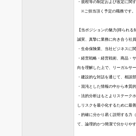
・規程等の制定および改定に関す
※ご担当頂く予定の職務です。
【当ポジションの魅力(得られる
誠実、真摯に業務に向き合う社
・生命保険業、当社ビジネスに
・経営戦略・経営戦術、商品・
向を理解した上で、リーガルサ
・建設的な対話を通じて、相談
・混沌とした情報の中から本質
・法的分析はもとよりステーク
しリスクを最小化するために最
・的確に分かり易く説明する力
て、論理的かつ簡潔で分かりや