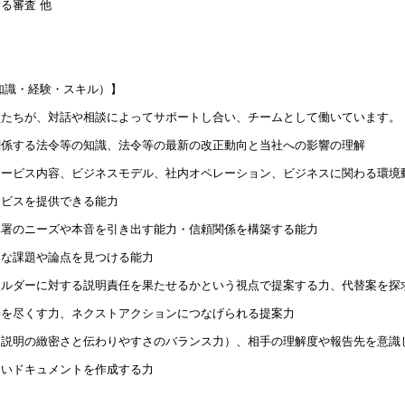
る審査 他
知識・経験・スキル）】
員たちが、対話や相談によってサポートし合い、チームとして働いています。
関係する法令等の知識、法令等の最新の改正動向と当社への影響の理解
サービス内容、ビジネスモデル、社内オペレーション、ビジネスに関わる環境
ービスを提供できる能力
部署のニーズや本音を引き出す能力・信頼関係を構築する能力
的な課題や論点を見つける能力
ホルダーに対する説明責任を果たせるかという視点で提案する力、代替案を探
善を尽くす力、ネクストアクションにつなげられる提案力
（説明の緻密さと伝わりやすさのバランス力）、相手の理解度や報告先を意識
すいドキュメントを作成する力