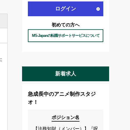
ログイン
初めての方へ
MS-Japanの転職サポートサービスについて
に
新着求人
急成長中のアニメ制作スタジ
オ！
ポジション名
【法務知財（メンバー）】『呪