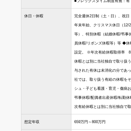
■フレックスタイム制度有無：有 
休日・休暇
完全週休2日制（土・日）、祝日
年末年始、クリスマス休日（12/
等）、特別休暇（結婚休暇/弔事休
員休暇/リボンズ休暇等）等 ◆休
設定。 ※年次有給休暇取得率 81
休暇とは別に当社独自で取り扱う
与された有休は未消化の分であっ
社では、取り扱う有給の休暇を
シュ・子ども看護・育児・傷病お
弔事休暇/配偶者出産休暇/転勤休
次有給休暇とは別に当社独自で取
想定年収
659万円～800万円