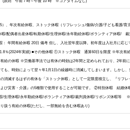
(原則 午前７時～午後 10 時 ※コアタイムなし)
25）、年次有給休暇、ストック休暇（リフレッシュ/傷病/介護/子ども看護/育
暇/配偶者出産休暇/転勤休暇/生理休暇/永年勤続休暇/ボランティア休暇/ 裁
暇： 年間有給休暇 20日 備考 但し、入社翌年度以降。初年度は入社月に応じ
.8％(2024年実績) ■その他休暇 ①ストック休暇 通算60日を限度 ※年次有
有給の休暇 ※労働基準法では有休の時効は2年間と定められており、2年前に
ても、時効によって翌々年1月1日の繰越時に消滅してしまいます。しかし、
その消滅するはずの有休を「ストック休暇」として一定限度積立し、『リフレ
よび災害・介護』の5種類で使用することが可能です。 ②特別休暇 結婚休暇
暇/生理休暇/永年勤続休暇/ボランティア休暇/裁判員休暇/リボンズ休暇等 
り扱う有給の休暇(ただし、一部無給を含む休暇あり)