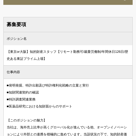
募集要項
ポジション名
【東京or大阪】知的財産スタッフ【リモート勤務可/裁量労働制/年間休日126日/歴
史ある東証プライム上場】
仕事内容
■発明発掘、特許出願及び特許権利化戦略の立案と実行
■知財関連契約の確認
■特許調査関連業務
■医薬品研究における知財面からのサポート
【このポジションの魅力】
当社は、海外売上比率が高くグローバル化が進んでいる他、オープンイノベーシ
ョンにより外部との連携を積極的に進めています。当該状況の下で、知的財産価