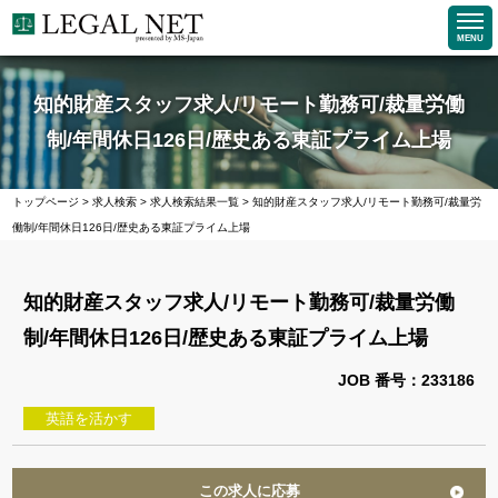
MENU
知的財産スタッフ求人/リモート勤務可/裁量労働
制/年間休日126日/歴史ある東証プライム上場
トップページ
>
求人検索
>
求人検索結果一覧
>
知的財産スタッフ求人/リモート勤務可/裁量労
働制/年間休日126日/歴史ある東証プライム上場
知的財産スタッフ求人/リモート勤務可/裁量労働
制/年間休日126日/歴史ある東証プライム上場
JOB 番号：233186
英語を活かす
この求人に応募