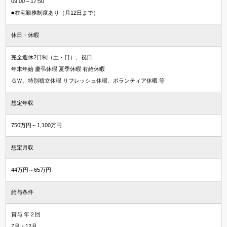
09:00～17:50
■在宅勤務制度あり（月12日まで）
休日・休暇
完全週休2日制（土・日）、祝日
年末年始 慶弔休暇 夏季休暇 有給休暇
ＧＷ、特別積立休暇 リフレッシュ休暇、ボランティア休暇 等
想定年収
750万円～1,100万円
想定月収
44万円～65万円
給与条件
賞与 年２回
7月・12月