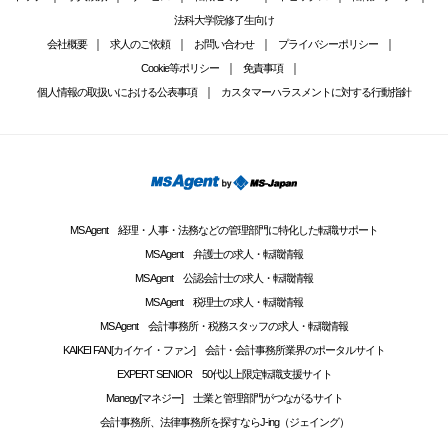
法科大学院修了生向け
会社概要
求人のご依頼
お問い合わせ
プライバシーポリシー
Cookie等ポリシー
免責事項
個人情報の取扱いにおける公表事項
カスタマーハラスメントに対する行動指針
MS Agent 経理・人事・法務などの管理部門に特化した転職サポート
MS Agent 弁護士の求人・転職情報
MS Agent 公認会計士の求人・転職情報
MS Agent 税理士の求人・転職情報
MS Agent 会計事務所・税務スタッフの求人・転職情報
KAIKEI FAN[カイケイ・ファン] 会計・会計事務所業界のポータルサイト
EXPERT SENIOR 50代以上限定転職支援サイト
Manegy[マネジー] 士業と管理部門がつながるサイト
会計事務所、法律事務所を探すならJ-ing（ジェイング）