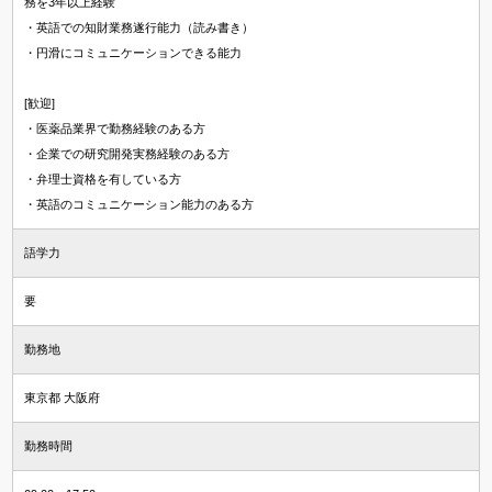
務を3年以上経験
・英語での知財業務遂行能力（読み書き）
・円滑にコミュニケーションできる能力
[歓迎]
・医薬品業界で勤務経験のある方
・企業での研究開発実務経験のある方
・弁理士資格を有している方
・英語のコミュニケーション能力のある方
語学力
要
勤務地
東京都 大阪府
勤務時間