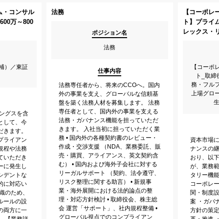
ム・コンサル
法務
【コーポレ
00万～800
ト】プライ
レックス・
ポジション名
法務
補）／東証
【コーポ
仕事内容
ト_取締
務・フル
法務専任者から、将来のCCOへ。国内
上場グロ
外の事業を支え、グローバルな信頼基
生
盤を築く法務人材を募集します。 法務
専任者として、国内外の事業を支える
ィングスを含
法務・ガバナンス機能を担っていただ
として、今
きます。 入社当初に担っていただく業
だきます。
務 • 国内外の各種契約書のレビュー・
プライアン
資本市場
作成・交渉支援 （NDA、業務委託、販
規程や法務
ナンスの
売・購買、アライアンス、英文契約含
ていただき
おり、以
む） • 国内および海外子会社に対する
ーに発生し
が、業務
リーガルサポート （契約、法令遵守、
シデントな
タリー機能
リスク整理に関する助言） • 新規事
的に対応い
コーポレ
業・海外展開における法的論点の整
組織のため、
関・制度
理・対応方針検討 • 取締役会、株主総
ルールの設
案 ・ガバ
会 運営「サポート」、社内規程整備 •
の両方に一
方針の策
グローバル視点でのコンプライアン
。 【業務詳
革・推進 