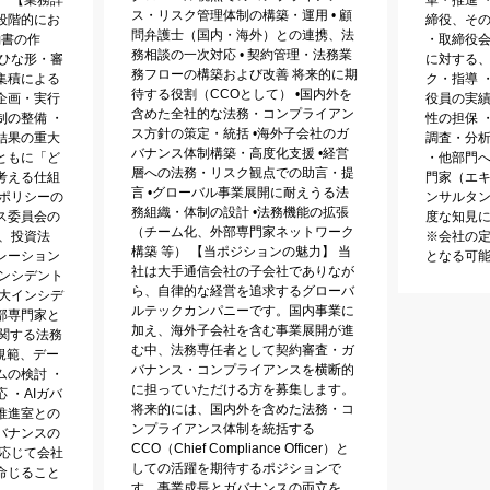
ス・リスク管理体制の構築・運用 • 顧
段階的にお
締役、そ
問弁護士（国内・海外）との連携、法
約書の作
・取締役
務相談の一次対応 • 契約管理・法務業
・ひな形・審
に対する
務フローの構築および改善 将来的に期
集積による
ク・指導 
待する役割（CCOとして） •国内外を
企画・実行
役員の実
含めた全社的な法務・コンプライアン
制の整備 ・
性の担保 
ス方針の策定・統括 •海外子会社のガ
結果の重大
調査・分
バナンス体制構築・高度化支援 •経営
ともに「ど
・他部門
層への法務・リスク観点での助言・提
考える仕組
門家（エキ
言 •グローバル事業展開に耐えうる法
務ポリシーの
ンサルタ
務組織・体制の設計 •法務機能の拡張
ス委員会の
度な知見に
（チーム化、外部専門家ネットワーク
、投資法
※会社の
構築 等） 【当ポジションの魅力】 当
レーション
となる可
社は大手通信会社の子会社でありなが
インシデント
ら、自律的な経営を追求するグローバ
重大インシデ
ルテックカンパニーです。国内事業に
部専門家と
加え、海外子会社を含む事業展開が進
に関する法務
む中、法務専任者として契約審査・ガ
規範、デー
バナンス・コンプライアンスを横断的
ムの検討 ・
に担っていただける方を募集します。
 ・AIガバ
将来的には、国内外を含めた法務・コ
推進室との
ンプライアンス体制を統括する
バナンスの
CCO（Chief Compliance Officer）と
に応じて会社
しての活躍を期待するポジションで
命じること
す。事業成長とガバナンスの両立を、