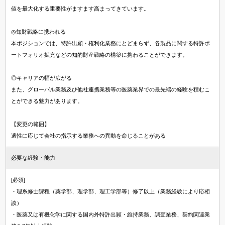
値を最大化する重要性がますます高まってきています。
◎知財戦略に携われる
本ポジションでは、特許出願・権利化業務にとどまらず、各製品に関する特許ポ
ートフォリオ拡充などの知的財産戦略の構築に携わることができます。
◎キャリアの幅が広がる
また、グローバル業務及び他社連携業務等の医薬業界での最先端の経験を積むこ
とができる魅力があります。
【変更の範囲】
適性に応じて会社の指示する業務への異動を命じることがある
必要な経験・能力
[必須]
・理系修士課程（薬学部、理学部、理工学部等）修了以上（業務経験により応相
談）
・医薬又は有機化学に関する国内外特許出願・維持業務、調査業務、契約関連業