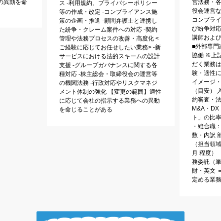
の異動を命
営法務・各
ス ‐利用規約、プライバシーポリシー
役会運営な
等の作成・改定 ‐コンプライアンス施
コンプラ
策の企画・推進 ‐顧問弁護士と連携し
び紛争対応
た紛争・クレーム案件への対応 ‐契約
講師およ
管理や法務プロセスの改善・高度化 <
■外部専門
ご経験に応じてお任せしたい業務> ‐新
協働 ※上
サービスにおける法的スキームの設計
だく業務
支援 ‐グループガバナンスに関する各
験・適性に
種対応 ‐株主総会・取締役会の運営等
イメージ・
の機関法務 ‐行政対応やリスクマネジ
（目安） 
メント体制の強化 【変更の範囲】適性
約審査・
に応じて会社の指示する業務への異動
M&A・D
を命じることがある
ト」の比率 
・総合職：8
数・内訳 
（担当領域
月 程度）
務委託（
財・英文 ＝
定める業