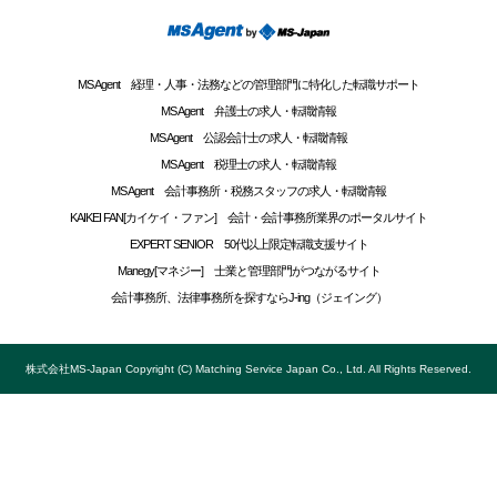
MS Agent 経理・人事・法務などの管理部門に特化した転職サポート
MS Agent 弁護士の求人・転職情報
MS Agent 公認会計士の求人・転職情報
MS Agent 税理士の求人・転職情報
MS Agent 会計事務所・税務スタッフの求人・転職情報
KAIKEI FAN[カイケイ・ファン] 会計・会計事務所業界のポータルサイト
EXPERT SENIOR 50代以上限定転職支援サイト
Manegy[マネジー] 士業と管理部門がつながるサイト
会計事務所、法律事務所を探すならJ-ing（ジェイング）
株式会社MS-Japan Copyright (C) Matching Service Japan Co., Ltd. All Rights Reserved.