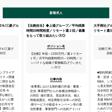
新着求人
0％/三菱グル
【法務担当】◆上場グループ／平均残業
大手商社グル
時間20時間程度／リモート週２回／裁量
リモート週3
をもって取り組みたい方◎
ポジション名
0％/三菱グ
法務/三井
00万
回
【法務】年収～1250万円／週２リモー
ト可／月平均残業時間10～15時間／コ
ンパクトな組織で業務幅広げていきた
い方◎
コンプライア
■契約関連
ュリティ関連
査・交渉
仕事内容
トに関する内
M&A、シ
内の制度改定
ら英文契約
‐各事業における契約書の作成・審査・
応等 今
法令対応 
交渉 ‐事業部門からの各種法律相談へ
開も検討し
査および社
の対応 ‐旅行業法、景品表示法、個人
上がった際
支援 M&
情報保護法、特定商取引法等への対応
はお任せす
る法務支援
‐新サービスや販促キャンペーン等の適
囲】適性に応
ためのプロ
法性審査、事業部門への法的アドバイ