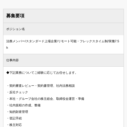
募集要項
ポジション名
法務メンバー/スタンダード上場企業/リモート可能・フレックスタイム制/実働7.5
h
仕事内容
◆下記業務についてご経験に応じてお任せします。
・契約審査レビュー・契約書管理、社内法務相談
・反社チェック
・本社・グループ会社の株主総会、取締役会運営・準備
・社内規程の作成、整備
・知的財産管理
・登記手続
・株主対応