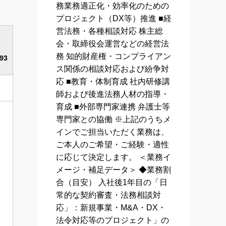
務業務適正化・効率化のための
プロジェクト（DX等）推進 ■経
営法務・各種相談対応 株主総
会・取締役会運営などの経営法
務 知的財産権・コンプライアン
93
ス関係の相談対応および紛争対
応 ■教育・体制育成 社内研修講
師および後進法務人材の指導・
育成 ■外部専門家連携 弁護士等
専門家との協働 ※上記のうちメ
インでご担当いただく業務は、
ご本人のご希望・ご経験・適性
に応じて決定します。 ＜業務イ
メージ・補足データ＞ ◆業務割
合（目安） 入社後1年目の「日
常的な契約審査・法務相談対
応」：新規事業・M&A・DX・
法令対応等のプロジェクト」の