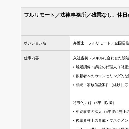
企業求人で探す
フルリモート／法律事務所／残業なし、休日
職種
法務求人
知財・特許求人
ポジション名
弁護士 フルリモート／全国居住
国内弁護士
仕事内容
入社当初（スキルに合わせた段
資格
国内法科大学院修了
• 離婚調停・訴訟の代理人（財
海外LLM・JD修了
• 依頼者へのカウンセリング的な
• 相続・家族信託案件（経験に
資格希望勤務地
＋ 追加・変更する
将来的には（3年目以降）
• 相続事業の拡大（5年後に売
年収
• 後輩弁護士の育成・マネジメン