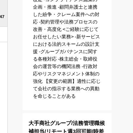
企画・推進 ‐顧問弁護士と連携
した紛争・クレーム案件への対
47
応 ‐契約管理や法務プロセスの
改善・高度化 <ご経験に応じて
お任せしたい業務> ‐新サービス
における法的スキームの設計支
援 ‐グループガバナンスに関す
る各種対応 ‐株主総会・取締役
会の運営等の機関法務 ‐行政対
応やリスクマネジメント体制の
強化 【変更の範囲】適性に応じ
て会社の指示する業務への異動
を命じることがある
大手商社グループ/法務管理職候
補担当/リモート週3回可能/時差