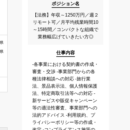
ポジション名
【法務】年収～1250万円／週２
リモート可／月平均残業時間10
～15時間／コンパクトな組織で
業務幅広げていきたい方◎
潟県
山県
仕事内容
‐各事業における契約書の作成・
審査・交渉 ‐事業部門からの各
種法律相談への対応 ‐旅行業
法、景品表示法、個人情報保護
法、特定商取引法等への対応 ‐
新サービスや販促キャンペーン
等の適法性審査、事業部門への
法的アドバイス ‐利用規約、プ
ライバシーポリシー等の作成・
改定 ‐コンプライアンス施策の