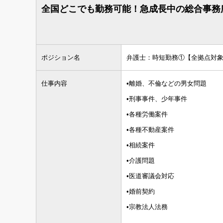
全国どこでも勤務可能！急成長中の総合事務
ポジション名
弁護士：時短勤務①【全拠点対象
仕事内容
•離婚、不倫などの男女問題
•刑事事件、少年事件
•各種労働案件
•各種不動産案件
•相続案件
•介護問題
•医道審議会対応
•婚前契約
•宗教法人法務