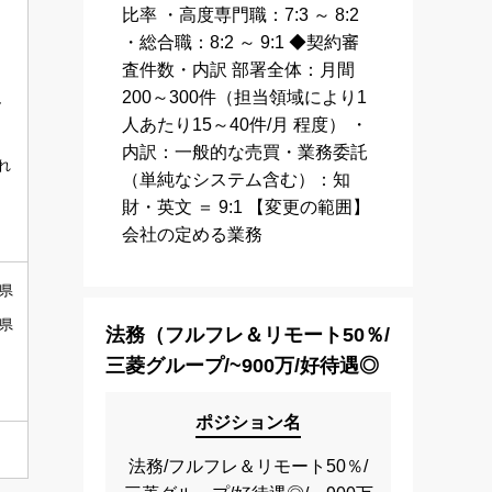
比率 ・高度専門職：7:3 ～ 8:2
・総合職：8:2 ～ 9:1 ◆契約審
査件数・内訳 部署全体：月間
200～300件（担当領域により1
、
人あたり15～40件/月 程度） ・
内訳：一般的な売買・業務委託
れ
（単純なシステム含む）：知
財・英文 ＝ 9:1 【変更の範囲】
会社の定める業務
潟県
山県
法務（フルフレ＆リモート50％/
三菱グループ/~900万/好待遇◎
ポジション名
法務/フルフレ＆リモート50％/