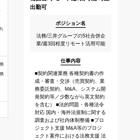
出勤可
、
ポジション名
れ
法務/三井グループの5社合併企
業/週3回程度リモート活用可能
仕事内容
潟県
■契約関連業務 各種契約書の作
山県
成・審査・交渉（売買契約、業
務委託契約、M&A、システム開
発契約等／少数ながら英文契約
を含む） ■法的問題・各種法令
対応 国内・海外法規制に関する
調査および社内体制整備 ■プロ
ジェクト支援 M&A等のプロジ
ェクト案件における法務支援 法