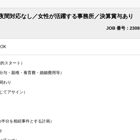
法律事務所・特許事務所で探す
夜間対応なし／女性が活躍する事務所／決算賞与あり
法律事務所求人
JOB 番号：2308
特許事務所・特許技術者求人
OK
司法試験合格者（司法修習生）
階的スタート）
海外弁護士
産分与・親権・養育費・婚姻費用等）
弁理士
関わり
応じてアサイン）
上の半分を相続事件とする計画）
～
万円含む
ト