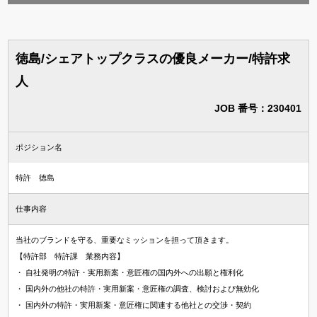
徳島/シェアトップクラスの優良メーカー/特許求
人
JOB 番号：230401
ポジション名
特許 徳島
仕事内容
当社のブランドを守る、重要なミッションを担って頂きます。
【特許部 特許課 業務内容】
・ 自社発明の特許・実用新案・意匠権の国内外への出願と権利化
・ 国内外の他社の特許・実用新案・意匠権の調査、検討および無効化
・ 国内外の特許・実用新案・意匠権に関連する他社との交渉・契約