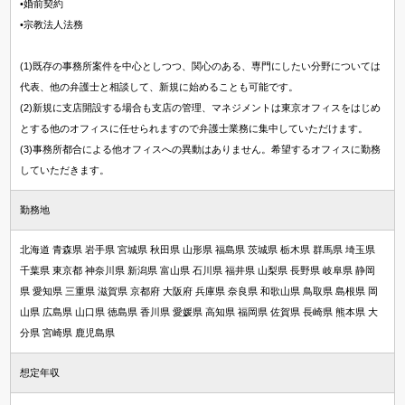
•婚前契約
•宗教法人法務
(1)既存の事務所案件を中心としつつ、関心のある、専門にしたい分野については
代表、他の弁護士と相談して、新規に始めることも可能です。
(2)新規に支店開設する場合も支店の管理、マネジメントは東京オフィスをはじめ
とする他のオフィスに任せられますので弁護士業務に集中していただけます。
(3)事務所都合による他オフィスへの異動はありません。希望するオフィスに勤務
していただきます。
勤務地
北海道 青森県 岩手県 宮城県 秋田県 山形県 福島県 茨城県 栃木県 群馬県 埼玉県
千葉県 東京都 神奈川県 新潟県 富山県 石川県 福井県 山梨県 長野県 岐阜県 静岡
県 愛知県 三重県 滋賀県 京都府 大阪府 兵庫県 奈良県 和歌山県 鳥取県 島根県 岡
山県 広島県 山口県 徳島県 香川県 愛媛県 高知県 福岡県 佐賀県 長崎県 熊本県 大
分県 宮崎県 鹿児島県
想定年収