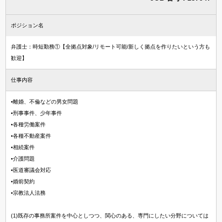
ポジション名
弁護士：時短勤務①【全拠点対象/リモート可能/新しく拠点を作りたいという方も
歓迎】
仕事内容
•離婚、不倫などの男女問題
•刑事事件、少年事件
•各種労働案件
•各種不動産案件
•相続案件
•介護問題
•医道審議会対応
•婚前契約
•宗教法人法務
(1)既存の事務所案件を中心としつつ、関心のある、専門にしたい分野については