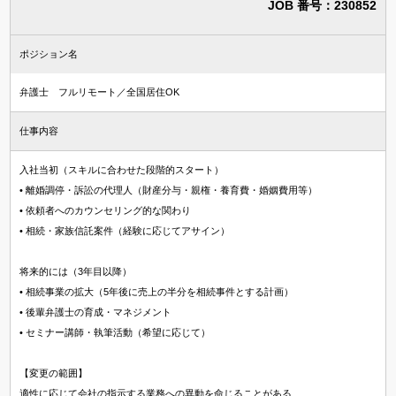
JOB 番号：230852
知財・特許求人
法律事務所・特許事務所で探す
ポジション名
法律事務所求人
弁護士 フルリモート／全国居住OK
特許事務所・特許技術者求人
仕事内容
資格
入社当初（スキルに合わせた段階的スタート）
• 離婚調停・訴訟の代理人（財産分与・親権・養育費・婚姻費用等）
国内弁護士
• 依頼者へのカウンセリング的な関わり
司法試験合格者（司法修習生）
• 相続・家族信託案件（経験に応じてアサイン）
国内法科大学院修了
将来的には（3年目以降）
海外弁護士
• 相続事業の拡大（5年後に売上の半分を相続事件とする計画）
海外LLM・JD修了
• 後輩弁護士の育成・マネジメント
• セミナー講師・執筆活動（希望に応じて）
弁理士
【変更の範囲】
適性に応じて会社の指示する業務への異動を命じることがある