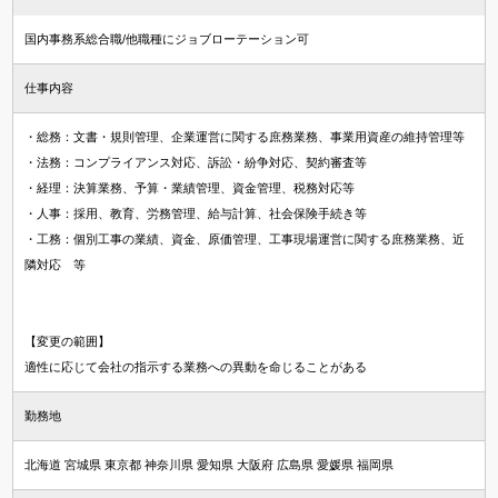
国内事務系総合職/他職種にジョブローテーション可
仕事内容
・総務：文書・規則管理、企業運営に関する庶務業務、事業用資産の維持管理等
・法務：コンプライアンス対応、訴訟・紛争対応、契約審査等
・経理：決算業務、予算・業績管理、資金管理、税務対応等
・人事：採用、教育、労務管理、給与計算、社会保険手続き等
・工務：個別工事の業績、資金、原価管理、工事現場運営に関する庶務業務、近
隣対応 等
【変更の範囲】
適性に応じて会社の指示する業務への異動を命じることがある
勤務地
北海道 宮城県 東京都 神奈川県 愛知県 大阪府 広島県 愛媛県 福岡県