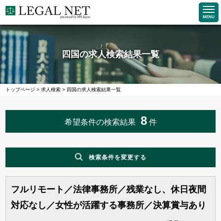
MENU
四国の求人検索結果一覧
トップページ
>
求人検索
>
四国の求人検索結果一覧
8
希望条件の検索結果
件
検索条件を変更する
フルリモート／法律事務所／残業なし、休日夜間
職種
対応なし／女性が活躍する事務所／決算賞与あり
企業求人で探す
法務求人