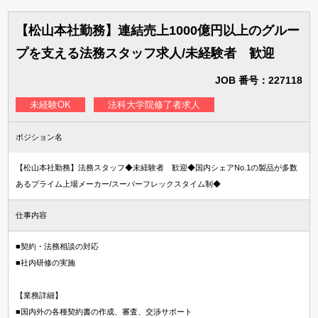
【松山本社勤務】連結売上1000億円以上のグルー
プを支える法務スタッフ求人/未経験者 歓迎
JOB 番号：227118
未経験OK
法科大学院修了者求人
ポジション名
【松山本社勤務】法務スタッフ◆未経験者 歓迎◆国内シェアNo.1の製品が多数
あるプライム上場メーカー/スーパーフレックスタイム制◆
仕事内容
■契約・法務相談の対応
■社内研修の実施
【業務詳細】
■国内外の各種契約書の作成、審査、交渉サポート