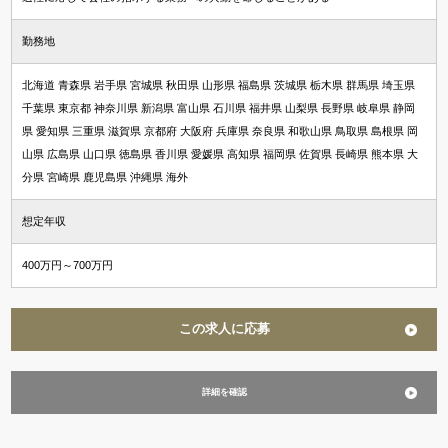
資格希望勤務地
勤務地
＋ 追加・変更する
北海道 青森県 岩手県 宮城県 秋田県 山形県 福島県 茨城県 栃木県 群馬県 埼玉県
千葉県 東京都 神奈川県 新潟県 富山県 石川県 福井県 山梨県 長野県 岐阜県 静岡
年収
県 愛知県 三重県 滋賀県 京都府 大阪府 兵庫県 奈良県 和歌山県 鳥取県 島根県 岡
山県 広島県 山口県 徳島県 香川県 愛媛県 高知県 福岡県 佐賀県 長崎県 熊本県 大
～
万円含む
分県 宮崎県 鹿児島県 沖縄県 海外
想定年収
経験
400万円～700万円
マネジメント経験あり
未経験可
英語使用
この求人に応募
詳細を確認