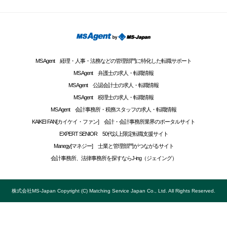
MS Agent 経理・人事・法務などの管理部門に特化した転職サポート
MS Agent 弁護士の求人・転職情報
MS Agent 公認会計士の求人・転職情報
MS Agent 税理士の求人・転職情報
MS Agent 会計事務所・税務スタッフの求人・転職情報
KAIKEI FAN[カイケイ・ファン] 会計・会計事務所業界のポータルサイト
EXPERT SENIOR 50代以上限定転職支援サイト
Manegy[マネジー] 士業と管理部門がつながるサイト
会計事務所、法律事務所を探すならJ-ing（ジェイング）
株式会社MS-Japan Copyright (C) Matching Service Japan Co., Ltd. All Rights Reserved.