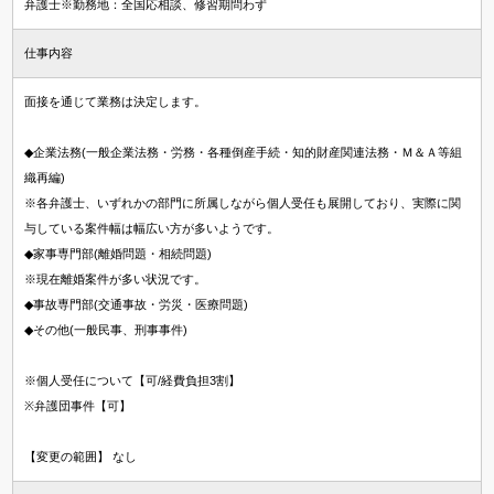
弁護士※勤務地：全国応相談、修習期問わず
仕事内容
面接を通じて業務は決定します。
◆企業法務(一般企業法務・労務・各種倒産手続・知的財産関連法務・Ｍ＆Ａ等組
織再編)
※各弁護士、いずれかの部門に所属しながら個人受任も展開しており、実際に関
与している案件幅は幅広い方が多いようです。
◆家事専門部(離婚問題・相続問題)
※現在離婚案件が多い状況です。
◆事故専門部(交通事故・労災・医療問題)
◆その他(一般民事、刑事事件)
※個人受任について【可/経費負担3割】
※弁護団事件【可】
【変更の範囲】 なし