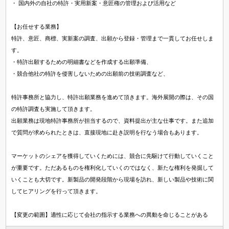
・ 国内外の自社の特許・実用新案・意匠権の管理および活用など
【お任せする業務】
特許、意匠、商標、実新案の調査、出願から登録・管理まで一貫してお任せしま
す。
・特許出願するための明細書などを作成する出願準備、
・競合他社の特許を侵害しないための出願前の技術調査など、
特許事務所と協力し、特許出願業務を進めて頂きます。海外展開の際は、その国
の特許調査も実施して頂きます。
出願業務は現地特許事務所が担当するので、資料提出が主な仕事です。また追加
で質問が求められたときは、直接現地に赴き説明を行なう場合もあります。
マーケットのシェアを獲得していくためには、競合に先駆けて行動していくこと
が重要です。ただあるものを権利化していくのではなく、新たな権利を発掘して
いくことも大切です。新製品の開発段階から現場を訪れ、新しい製品や技術に関
してヒアリングを行って頂きます。
【変更の範囲】適性に応じて会社の指示する業務への異動を命じることがある