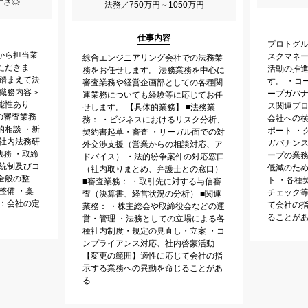
すさ◎
法務／750万円～1050万円
仕事内容
プロトグ
から担当業
スクマネ
総合エンジニアリング会社での法務業
ただきま
活動の推
務をお任せします。 法務業務を中心に
を踏まえて決
す。 ・コ
審査業務や経営企画部としての各種関
＜職務内容＞
ープガバナ
連業務についても経験等に応じてお任
能性あり
ス関連プ
せします。 【具体的業務】 ■法務業
の審査業務
会社への
務： ・ビジネスにおけるリスク分析、
的相談 ・新
ポート ・
契約書起草・審査 ・リーガル面での対
・社内法務研
ガバナンス
外交渉支援（営業からの相談対応、ア
法務 ・取締
ープの業
ドバイス） ・法的紛争案件の対応窓口
部統制及びコ
低減のた
（社内取りまとめ、弁護士との窓口）
全般の整
ト ・各種
■審査業務： ・取引先に対する与信審
整備 ・稟
チェック等
査（決算書、経営状況の分析） ■関連
囲：会社の定
て会社の
業務： ・株主総会や取締役会などの運
ることが
営・管理 ・法務としての立場による各
種社内制度・規定の見直し・立案 ・コ
ンプライアンス対応、社内啓蒙活動
【変更の範囲】適性に応じて会社の指
示する業務への異動を命じることがあ
る